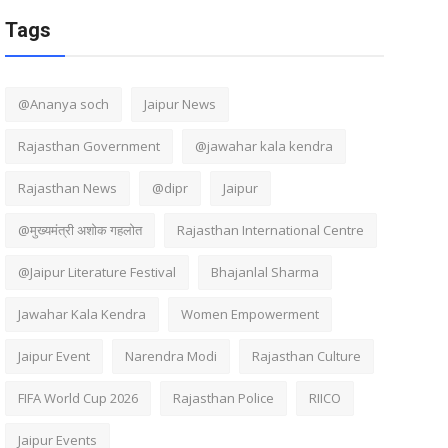
Tags
@Ananya soch
Jaipur News
Rajasthan Government
@jawahar kala kendra
Rajasthan News
@dipr
Jaipur
@मुख्यमंत्री अशोक गहलोत
Rajasthan International Centre
@Jaipur Literature Festival
Bhajanlal Sharma
Jawahar Kala Kendra
Women Empowerment
Jaipur Event
Narendra Modi
Rajasthan Culture
FIFA World Cup 2026
Rajasthan Police
RIICO
Jaipur Events