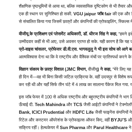
शैक्षणिक पृष्ठभूमियों से आया था, बल्कि व्यावसायिक दृष्टिकोण से भी तैयार औ
एक ही स्थान पर सुनिश्चित हो सकी.
VGU jaipur जॉब fair
की एक और वि
से संचालित किया गया जिसमें छात्रों और कंपनियों की प्रोफाइलिंग, स्किल्स म
वीजीयू
के प्रशिक्षण एवं प्लेसमेंट अधिकारी, डॉ. धीरज सिंह ने कहा,
“हमने इस
उम्मीदवार कहीं से भी आए, उसे अवसर प्राप्त हो सके. यही कारण है कि 
प्रो-वाइस चांसलर, प्रोफेसर डी.वी.एस. भागवलुलु ने भी इस सोच को आगे बढ़
आत्मविश्वास देना था कि वे राष्ट्रीय और वैश्विक मंचों पर प्रतिस्पर्धा करने के 
विज्ञान संकाय के छात्र विशाल (JMC विभाग,
वीजीयू
) ने कहा,
“मेरे लिए यह
ही दिन में—वह भी बिना किसी जटिल प्रक्रिया के. वहीं उदयपुर से विशेष रूप
कर रही थी और यहाँ सिर्फ तीन घंटे में 4 लाख का सालाना पैकेज मिल गया. 
इस जॉब फेयर में 100 से अधिक राष्ट्रीय और बहुराष्ट्रीय कंपनियों ने
ऊँचाई दी.
Tech Mahindra
और
TCS
जैसी आईटी कंपनियों ने टेक्नोल
Bank, ICICI Prudential
और
HDFC Life
जैसी फाइनेंस कंपनियों न
रिटेल और कस्टमर ऑपरेशंस के प्रोफाइल्स ऑफर किए, वहीं
BYJU’S
औ
सक्रिय रहीं। हेल्थकेयर में
Sun Pharma
और
Parul Healthcare
ने