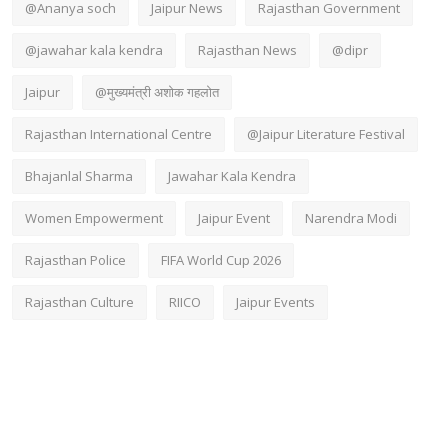
@Ananya soch
Jaipur News
Rajasthan Government
@jawahar kala kendra
Rajasthan News
@dipr
Jaipur
@मुख्यमंत्री अशोक गहलोत
Rajasthan International Centre
@Jaipur Literature Festival
Bhajanlal Sharma
Jawahar Kala Kendra
Women Empowerment
Jaipur Event
Narendra Modi
Rajasthan Police
FIFA World Cup 2026
Rajasthan Culture
RIICO
Jaipur Events