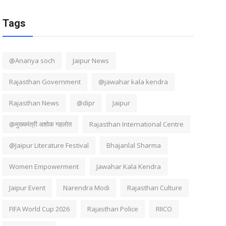
Tags
@Ananya soch
Jaipur News
Rajasthan Government
@jawahar kala kendra
Rajasthan News
@dipr
Jaipur
@मुख्यमंत्री अशोक गहलोत
Rajasthan International Centre
@Jaipur Literature Festival
Bhajanlal Sharma
Women Empowerment
Jawahar Kala Kendra
Jaipur Event
Narendra Modi
Rajasthan Culture
FIFA World Cup 2026
Rajasthan Police
RIICO