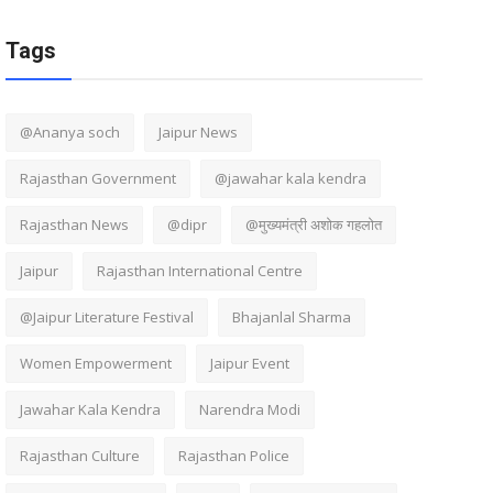
Tags
@Ananya soch
Jaipur News
Rajasthan Government
@jawahar kala kendra
Rajasthan News
@dipr
@मुख्यमंत्री अशोक गहलोत
Jaipur
Rajasthan International Centre
@Jaipur Literature Festival
Bhajanlal Sharma
Women Empowerment
Jaipur Event
Jawahar Kala Kendra
Narendra Modi
Rajasthan Culture
Rajasthan Police