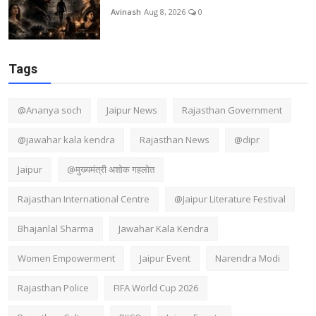
Avinash
Aug 8, 2026
0
Tags
@Ananya soch
Jaipur News
Rajasthan Government
@jawahar kala kendra
Rajasthan News
@dipr
Jaipur
@मुख्यमंत्री अशोक गहलोत
Rajasthan International Centre
@Jaipur Literature Festival
Bhajanlal Sharma
Jawahar Kala Kendra
Women Empowerment
Jaipur Event
Narendra Modi
Rajasthan Police
FIFA World Cup 2026